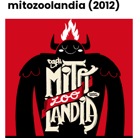
mitozoolandia (2012)